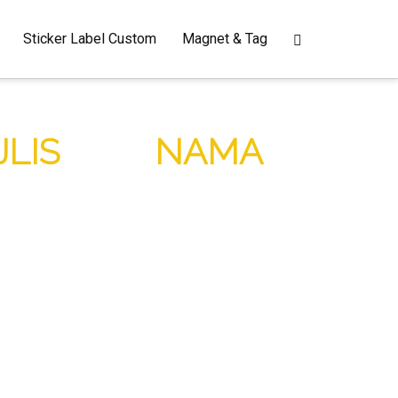
Sticker Label Custom
Magnet & Tag
LIS
DAN
NAMA
PAT SIAP DAN
cker ini atau di facebook page