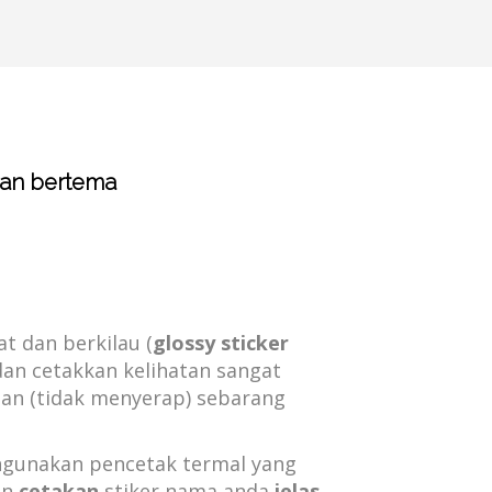
aan bertema
t dan berkilau (
glossy sticker
dan cetakkan kelihatan sangat
an (tidak menyerap) sebarang
gunakan pencetak termal yang
an
cetakan
stiker nama anda
jelas