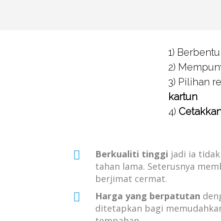
1) Berbent
2) Mempunya
3) Pilihan 
kartun
4)
Cetakka
Berkualiti tinggi
jadi ia tid
tahan lama. Seterusnya mem
berjimat cermat.
Harga yang berpatutan
den
ditetapkan bagi memudahk
tempahan.