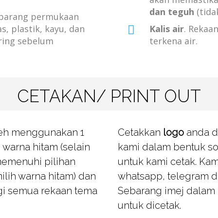
dan teguh
(tida
ebarang permukaan
s, plastik, kayu, dan
Kalis air
. Rekaan
ring sebelum
terkena air.
CETAKAN/ PRINT OUT
oleh menggunakan 1
Cetakkan
logo
anda d
 warna hitam (selain
kami dalam bentuk so
memenuhi pilihan
untuk kami cetak. Ka
ih warna hitam) dan
whatsapp, telegram d
gi semua rekaan tema
Sebarang imej dalam 
untuk dicetak.