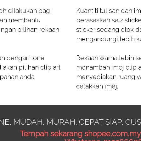
eh dilakukan bagi
Kuantiti tulisan dan i
akan membantu
berasaskan saiz stick
engan pilihan rekaan
sticker sedang elok da
mengandungi lebih ku
an dengan tone
Rekaan warna lebih s
kan pilihan clip art
menambah imej clip a
mpahan anda.
menyediakan ruang y
cetakkan imej.
NE, MUDAH, MURAH, CEPAT SIAP, C
Tempah sekarang
shopee.com.my