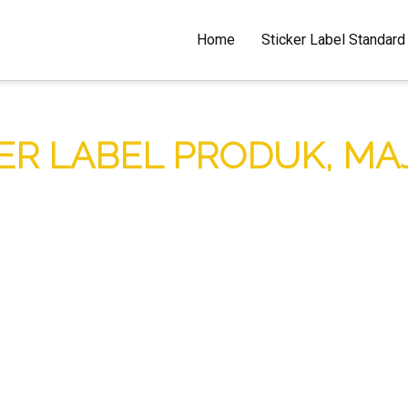
Home
Sticker Label Standard
ER LABEL PRODUK, MAJ
NE, MUDAH, MURAH, CE
CUSTOM MADE
oleh dilihat di bahagian bawah laman web masyasti
facebook.com/masyasticker
. Terima kasih.